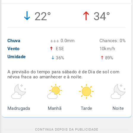
Enviar
Enviar
Enviar
Enviar
Enviar
22°
34°
Enviar
Chuva
0.0mm
Chances: 0%
Vento
ESE
10km/h
Umidade
36%
89%
A previsão do tempo para sábado é de Dia de sol com
névoa fraca ao amanhecer e à noite.
Madrugada
Manhã
Tarde
Noite