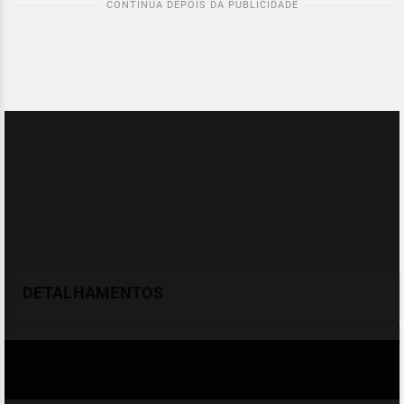
DETALHAMENTOS
Temperatura
Celsius (°C)