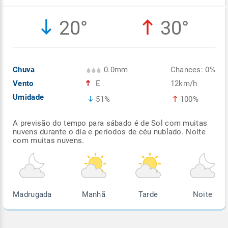
Enviar
Enviar
Enviar
Enviar
Enviar
20°
30°
Enviar
Chuva
0.0mm
Chances: 0%
Vento
E
12km/h
Umidade
51%
100%
A previsão do tempo para sábado é de Sol com muitas
nuvens durante o dia e períodos de céu nublado. Noite
com muitas nuvens.
Madrugada
Manhã
Tarde
Noite