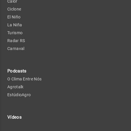
Calor
Ciclone
El Niño
La Niña
Turismo
Radar RS
Carnaval
Podcasts
O Clima Entre Nós
Agrotalk
EstúdioAgro
Vídeos