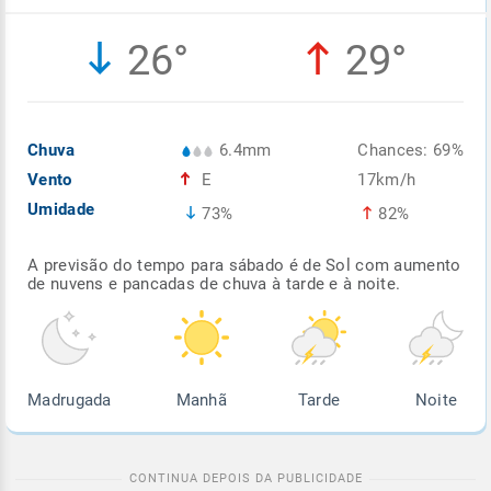
Enviar
Enviar
Enviar
Enviar
Enviar
26°
29°
Enviar
Chuva
6.4mm
Chances: 69%
Vento
E
17km/h
Umidade
73%
82%
A previsão do tempo para sábado é de Sol com aumento
de nuvens e pancadas de chuva à tarde e à noite.
Madrugada
Manhã
Tarde
Noite