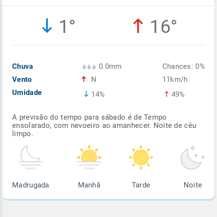
Enviar
Enviar
Enviar
Enviar
Enviar
1°
16°
Enviar
Chuva
0.0mm
Chances: 0%
Vento
N
11km/h
Umidade
14%
49%
A previsão do tempo para sábado é de Tempo
ensolarado, com nevoeiro ao amanhecer. Noite de céu
limpo.
Madrugada
Manhã
Tarde
Noite