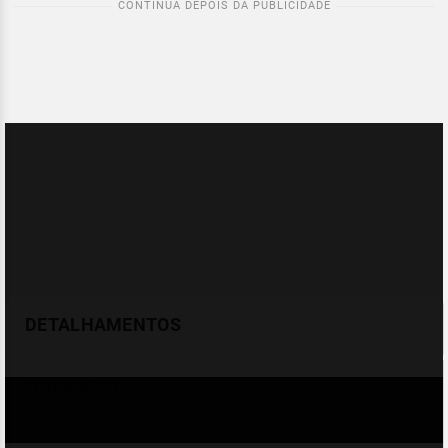
DETALHAMENTOS
Temperatura
Celsius (°C)