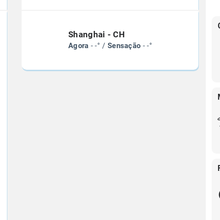
Shanghai - CH
Agora
- -° /
Sensação
- -°