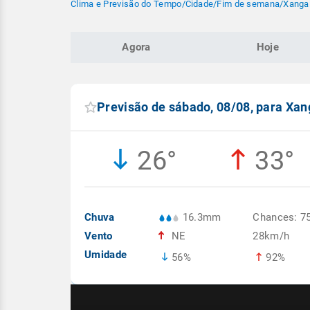
Clima e Previsão do Tempo
/
Cidade
/
Fim de semana
/
Xangai
Agora
Hoje
Previsão de sábado, 08/08, para Xan
26°
33°
Chuva
16.3mm
Chances: 7
Vento
NE
28km/h
Umidade
56%
92%