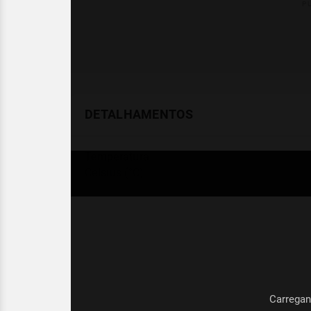
DETALHAMENTOS
Temperatura
Celsius (°C)