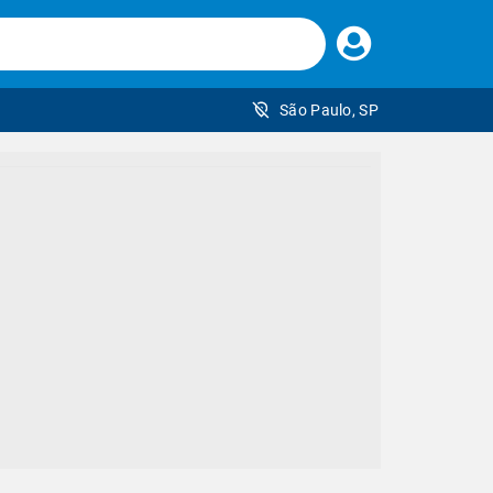
Faça
seu
login
São Paulo, SP