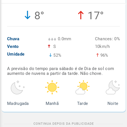
Enviar
Enviar
Enviar
Enviar
Enviar
8°
17°
Enviar
Chuva
0.0mm
Chances: 0%
Vento
S
10km/h
Umidade
52%
96%
A previsão do tempo para sábado é de Dia de sol com
aumento de nuvens a partir da tarde. Não chove.
Madrugada
Manhã
Tarde
Noite