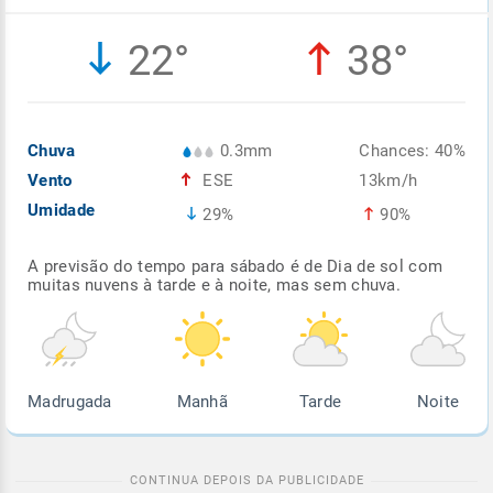
Enviar
Enviar
Enviar
Enviar
Enviar
22°
38°
Enviar
Chuva
0.3mm
Chances: 40%
Vento
ESE
13km/h
Umidade
29%
90%
A previsão do tempo para sábado é de Dia de sol com
muitas nuvens à tarde e à noite, mas sem chuva.
Madrugada
Manhã
Tarde
Noite