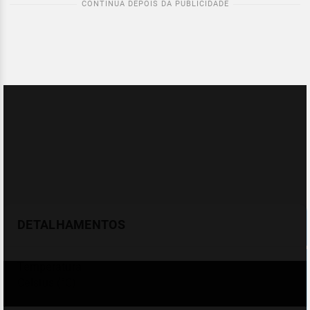
DETALHAMENTOS
Temperatura
Celsius (°C)