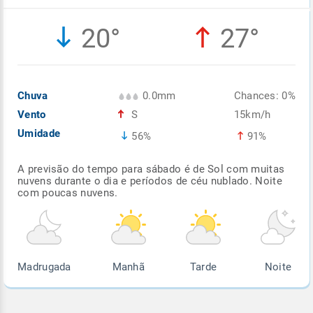
Enviar
Enviar
Enviar
Enviar
Enviar
20°
27°
Enviar
Chuva
0.0mm
Chances: 0%
Vento
S
15km/h
Umidade
56%
91%
A previsão do tempo para sábado é de Sol com muitas
nuvens durante o dia e períodos de céu nublado. Noite
com poucas nuvens.
Madrugada
Manhã
Tarde
Noite