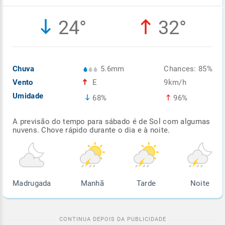
Enviar
Enviar
Enviar
Enviar
Enviar
24°
32°
Enviar
Chuva
5.6mm
Chances: 85%
Vento
E
9km/h
Umidade
68%
96%
A previsão do tempo para sábado é de Sol com algumas
nuvens. Chove rápido durante o dia e à noite.
Madrugada
Manhã
Tarde
Noite