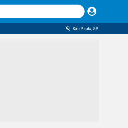
Faça
seu
login
São Paulo, SP