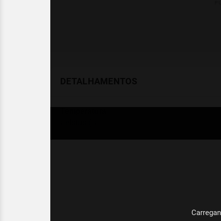
DETALHAMENTOS
Temperatura
Celsius (°C)