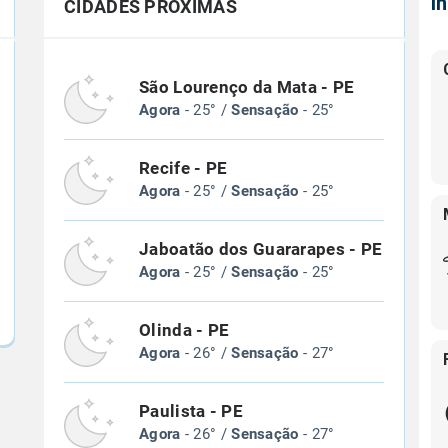
Í
CIDADES PRÓXIMAS
São Lourenço da Mata - PE
Agora
- 25° /
Sensação
- 25°
Recife - PE
Agora
- 25° /
Sensação
- 25°
Jaboatão dos Guararapes - PE
Agora
- 25° /
Sensação
- 25°
Olinda - PE
Agora
- 26° /
Sensação
- 27°
Paulista - PE
Agora
- 26° /
Sensação
- 27°