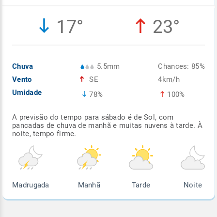
Enviar
Enviar
Enviar
Enviar
Enviar
17°
23°
Enviar
Chuva
5.5mm
Chances: 85%
Vento
SE
4km/h
Umidade
78%
100%
A previsão do tempo para sábado é de Sol, com
pancadas de chuva de manhã e muitas nuvens à tarde. À
noite, tempo firme.
Madrugada
Manhã
Tarde
Noite