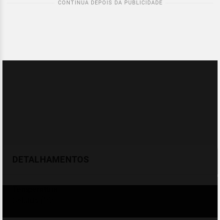
DETALHAMENTOS
Temperatura
Celsius (°C)