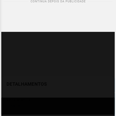
DETALHAMENTOS
Temperatura
Celsius (°C)