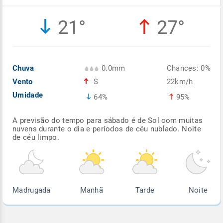
Enviar
Enviar
Enviar
Enviar
Enviar
21°
27°
Enviar
Chuva
0.0mm
Chances: 0%
Vento
S
22km/h
Umidade
64%
95%
A previsão do tempo para sábado é de Sol com muitas
nuvens durante o dia e períodos de céu nublado. Noite
de céu limpo.
Madrugada
Manhã
Tarde
Noite