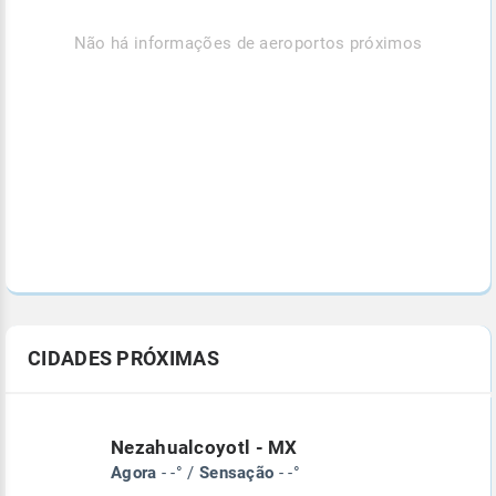
Não há informações de aeroportos próximos
CIDADES PRÓXIMAS
Nezahualcoyotl - MX
Agora
- -° /
Sensação
- -°