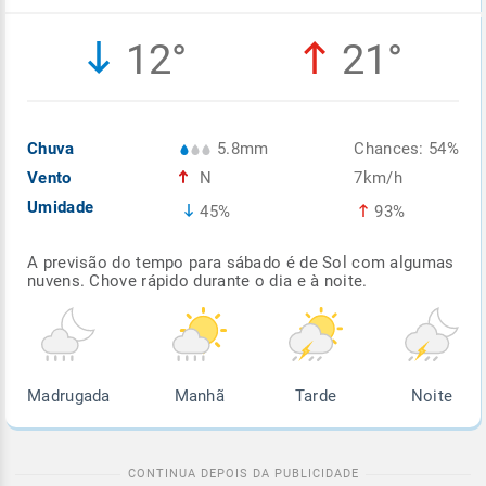
Enviar
Enviar
Enviar
Enviar
Enviar
12°
21°
Enviar
Chuva
5.8mm
Chances: 54%
Vento
N
7km/h
Umidade
45%
93%
A previsão do tempo para sábado é de Sol com algumas
nuvens. Chove rápido durante o dia e à noite.
Madrugada
Manhã
Tarde
Noite