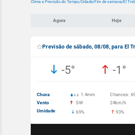
Clima e Previsão do Tempo
/
Cidade
/
Fim de semana
/
El Tre
Agora
Hoje
Previsão de sábado, 08/08, para El T
-5°
-1°
Chuva
1.4mm
Chances: 6
Vento
SW
24km/h
Umidade
69%
93%