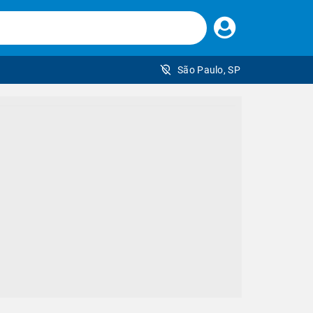
Faça
seu
login
São Paulo, SP