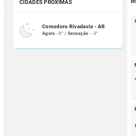
Í
CIDADES PRÓXIMAS
Comodoro Rivadavia - AR
Agora
- 0° /
Sensação
- -3°