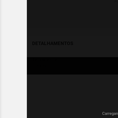
DETALHAMENTOS
Temperatura
Celsius (°C)