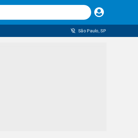
Faça
seu
login
São Paulo, SP