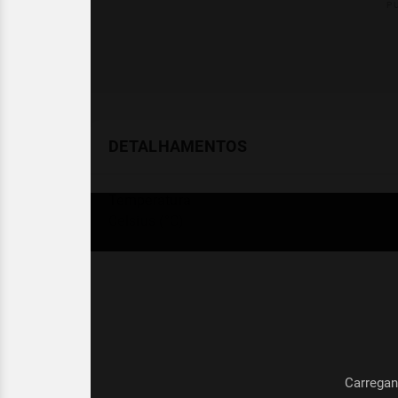
DETALHAMENTOS
Temperatura
Celsius (°C)