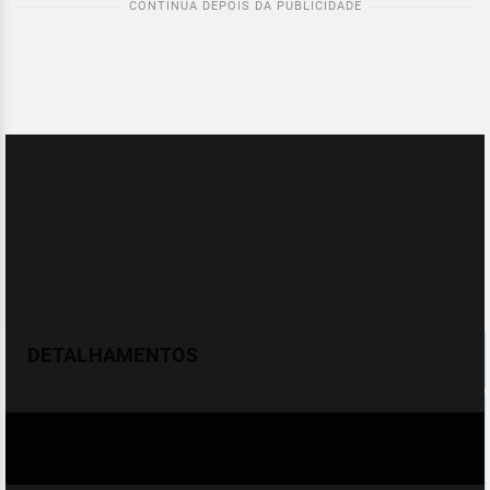
DETALHAMENTOS
Temperatura
Celsius (°C)