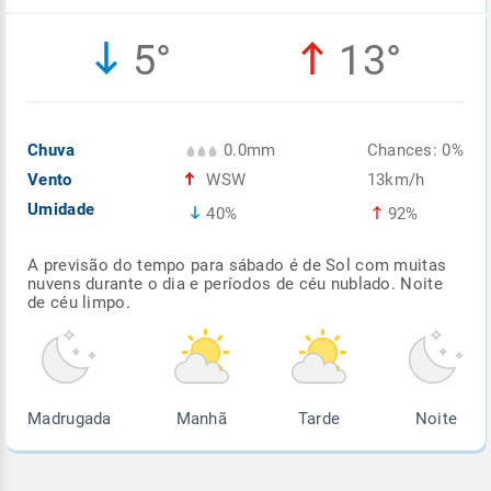
Enviar
Enviar
Enviar
Enviar
Enviar
5°
13°
Enviar
Chuva
0.0mm
Chances: 0%
Vento
WSW
13km/h
Umidade
40%
92%
A previsão do tempo para sábado é de Sol com muitas
nuvens durante o dia e períodos de céu nublado. Noite
de céu limpo.
Madrugada
Manhã
Tarde
Noite