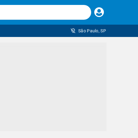
Faça
seu
login
São Paulo, SP