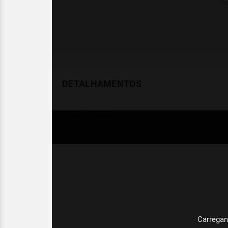
DETALHAMENTOS
Temperatura
Celsius (°C)