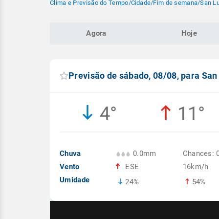
Clima e Previsão do Tempo
/
Cidade
/
Fim de semana
/
San Lu
Agora
Hoje
Previsão de sábado, 08/08, para San
4°
11°
Chuva
0.0mm
Chances: 
Vento
ESE
16km/h
Umidade
24%
54%