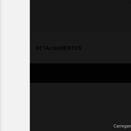
DETALHAMENTOS
Temperatura
Celsius (°C)