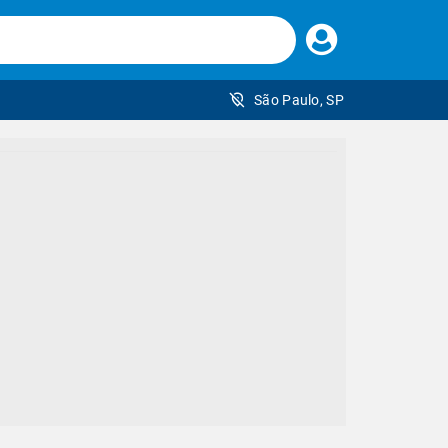
Faça
seu
login
São Paulo, SP