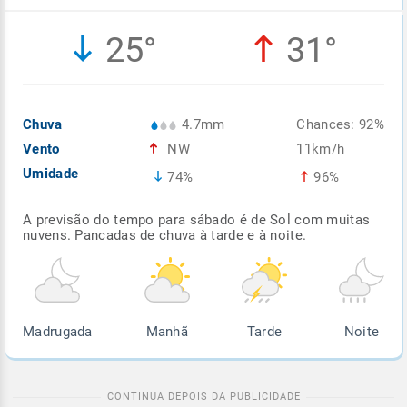
Enviar
Enviar
Enviar
Enviar
Enviar
25°
31°
Enviar
Chuva
4.7mm
Chances: 92%
Vento
NW
11km/h
Umidade
74%
96%
A previsão do tempo para sábado é de Sol com muitas
nuvens. Pancadas de chuva à tarde e à noite.
Madrugada
Manhã
Tarde
Noite