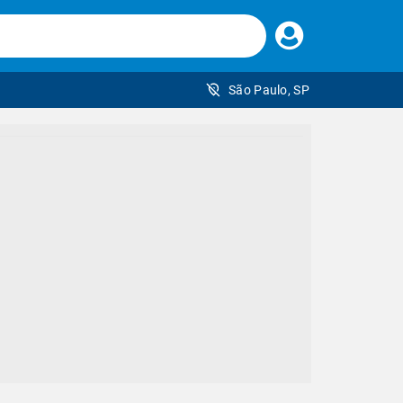
Faça
seu
login
São Paulo, SP