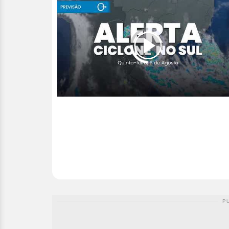
00:00
/
04:44