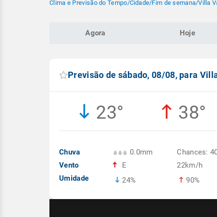
Clima e Previsão do Tempo
/
Cidade
/
Fim de semana
/
Villa 
Agora
Hoje
Previsão de sábado, 08/08, para Vil
23°
38°
Chuva
0.0mm
Chances: 4
Vento
E
22km/h
Umidade
24%
90%