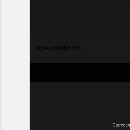
DETALHAMENTOS
Temperatura
Celsius (°C)