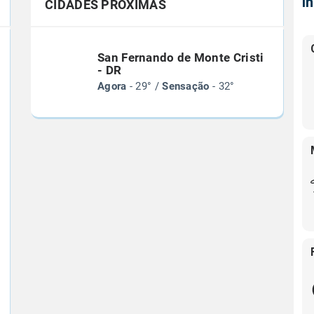
Í
CIDADES PRÓXIMAS
San Fernando de Monte Cristi
- DR
Agora
- 29° /
Sensação
- 32°