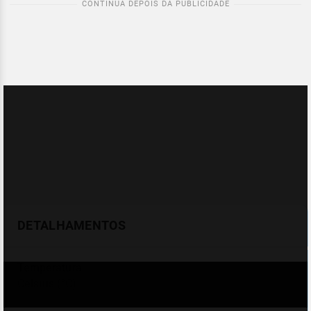
DETALHAMENTOS
Temperatura
Celsius (°C)