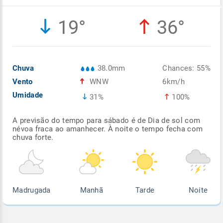
Enviar
Enviar
Enviar
Enviar
Enviar
19°
36°
Enviar
Chuva
38.0mm
Chances: 55%
Vento
WNW
6km/h
Umidade
31%
100%
A previsão do tempo para sábado é de Dia de sol com
névoa fraca ao amanhecer. À noite o tempo fecha com
chuva forte.
Madrugada
Manhã
Tarde
Noite