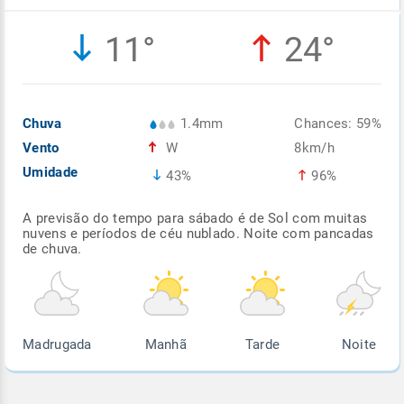
Enviar
Enviar
Enviar
Enviar
Enviar
11°
24°
Enviar
Chuva
1.4mm
Chances: 59%
Vento
W
8km/h
Umidade
43%
96%
A previsão do tempo para sábado é de Sol com muitas
nuvens e períodos de céu nublado. Noite com pancadas
de chuva.
Madrugada
Manhã
Tarde
Noite