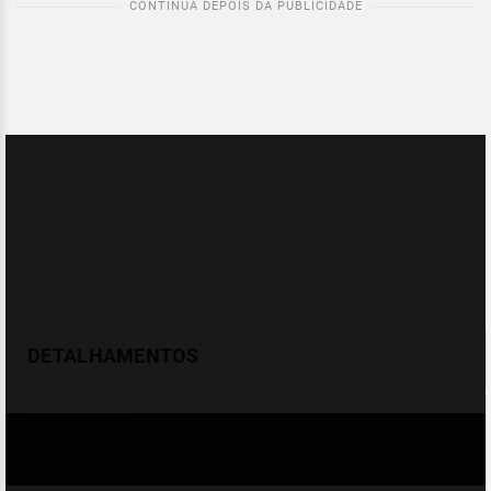
DETALHAMENTOS
Temperatura
Celsius (°C)