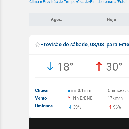
Clima e Previsão do Tempo
/
Cidade
/
Fim de semana
/
Esteli 
Agora
Hoje
Previsão de sábado, 08/08, para Este
18°
30°
Chuva
0.1mm
Chances: 
Vento
NNE/ENE
17km/h
Umidade
39%
96%