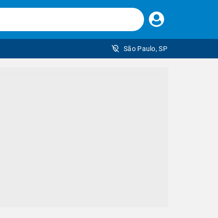
Faça
seu
login
São Paulo, SP