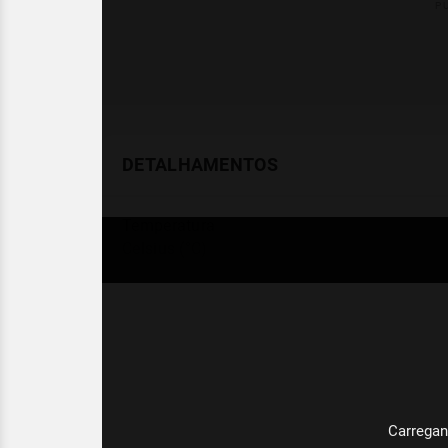
DETALHAMENTOS
Temperatura
Celsius (°C)