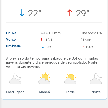
Enviar
Enviar
Enviar
Enviar
Enviar
22°
29°
Enviar
Chuva
0.0mm
Chances: 0%
Vento
ENE
13km/h
Umidade
64%
100%
A previsão do tempo para sábado é de Sol com muitas
nuvens durante o dia e períodos de céu nublado. Noite
com muitas nuvens.
Madrugada
Manhã
Tarde
Noite