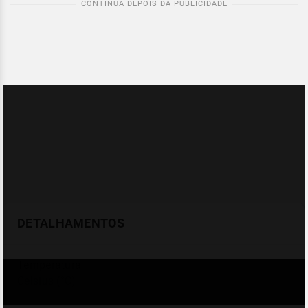
DETALHAMENTOS
Temperatura
Celsius (°C)