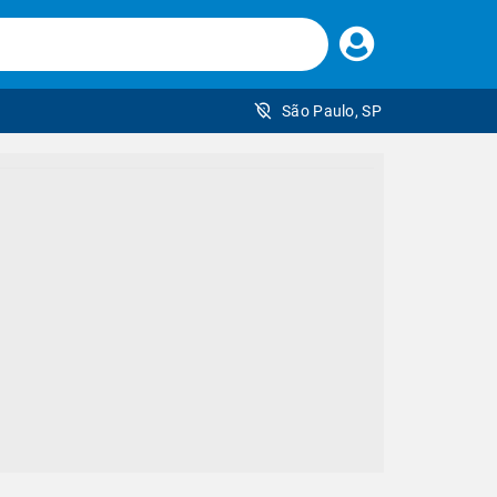
Faça
seu
login
São Paulo, SP