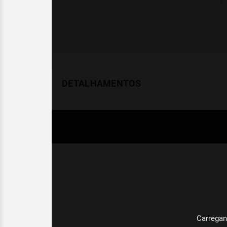
DETALHAMENTOS
Temperatura
Celsius (°C)