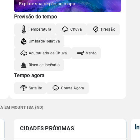
Explore sua região no mapa
Previsão do tempo
Temperatura
Chuva
Pressão
Umidade Relativa
Acumulado de Chuva
Vento
Risco de Incêndio
Tempo agora
Satélite
Chuva Agora
A EM MOUNT ISA (ND)
Í
CIDADES PRÓXIMAS