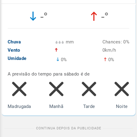
Enviar
Enviar
Enviar
Enviar
Enviar
-°
-°
Enviar
Chuva
mm
Chances: 0%
Vento
0km/h
Umidade
0%
0%
A previsão do tempo para sábado é de
Madrugada
Manhã
Tarde
Noite