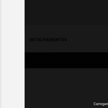
DETALHAMENTOS
Temperatura
Celsius (°C)