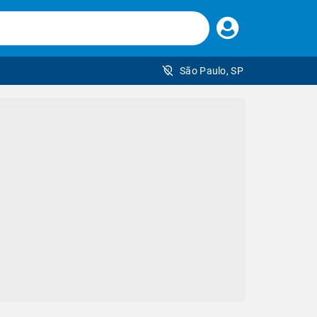
Faça
seu
login
São Paulo, SP