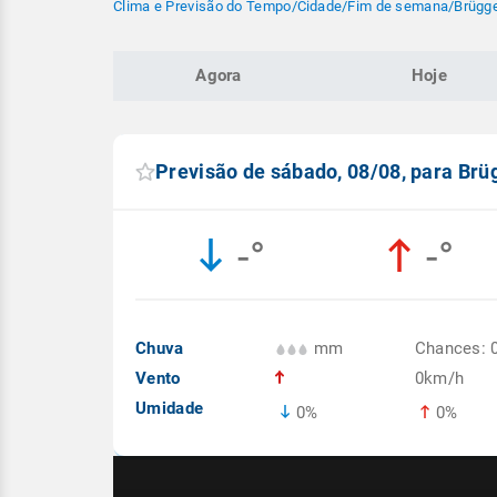
Clima e Previsão do Tempo
/
Cidade
/
Fim de semana
/
Brügge
Agora
Hoje
Previsão de sábado, 08/08, para Brü
-°
-°
Chuva
mm
Chances: 
Vento
0km/h
Umidade
0%
0%