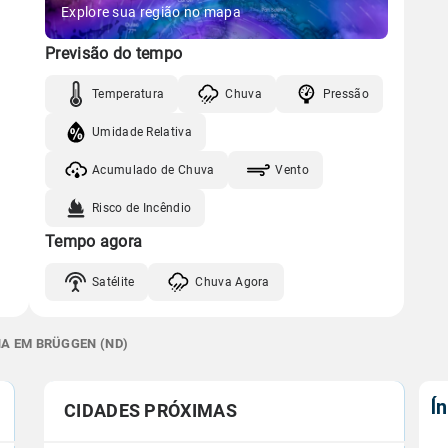
Explore sua região no mapa
Previsão do tempo
Temperatura
Chuva
Pressão
Umidade Relativa
Acumulado de Chuva
Vento
Risco de Incêndio
Tempo agora
Satélite
Chuva Agora
NA EM BRÜGGEN (ND)
Í
CIDADES PRÓXIMAS