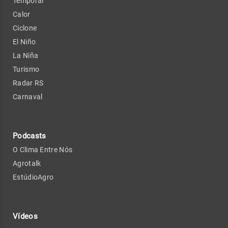
Temporal
Calor
Ciclone
El Niño
La Niña
Turismo
Radar RS
Carnaval
Podcasts
O Clima Entre Nós
Agrotalk
EstúdioAgro
Vídeos