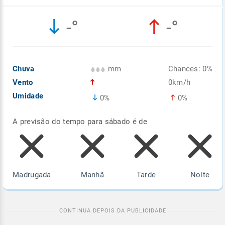
Enviar
Enviar
Enviar
Enviar
Enviar
-°
-°
Enviar
Chuva
mm
Chances: 0%
Vento
0km/h
Umidade
0%
0%
A previsão do tempo para sábado é de
Madrugada
Manhã
Tarde
Noite