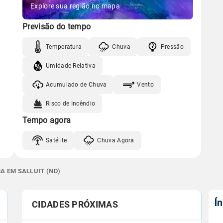
Explore sua região no mapa
Previsão do tempo
Temperatura
Chuva
Pressão
Umidade Relativa
Acumulado de Chuva
Vento
Risco de Incêndio
Tempo agora
Satélite
Chuva Agora
A EM SALLUIT (ND)
Í
CIDADES PRÓXIMAS