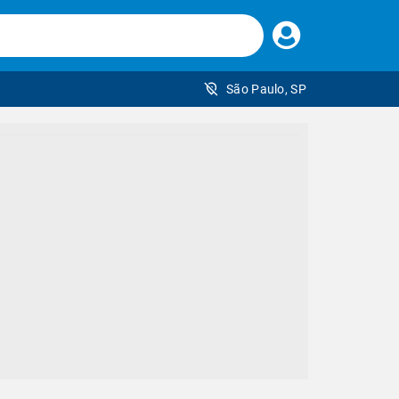
Faça
seu
login
São Paulo, SP