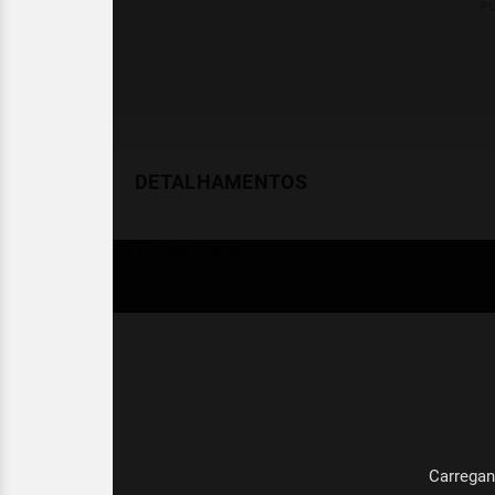
DETALHAMENTOS
Temperatura
Celsius (°C)