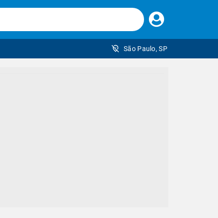
Faça
seu
login
São Paulo, SP