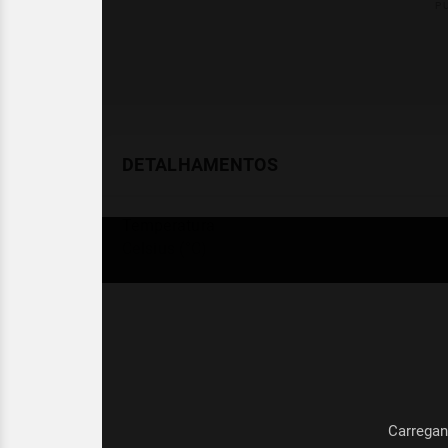
DETALHAMENTOS
Temperatura
Celsius (°C)