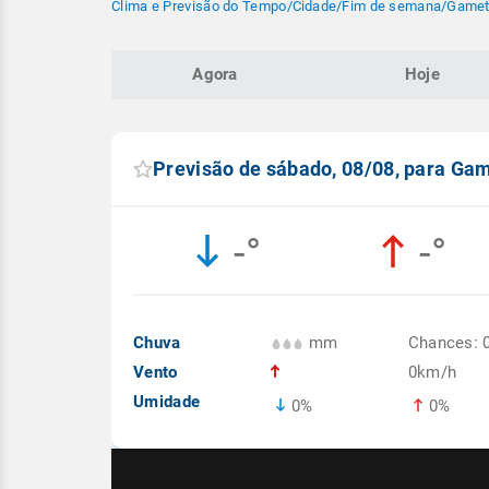
Clima e Previsão do Tempo
/
Cidade
/
Fim de semana
/
Gameti
Agora
Hoje
Previsão de sábado, 08/08, para Ga
-°
-°
Chuva
mm
Chances: 
Vento
0km/h
Umidade
0%
0%