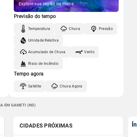
Explore sua região no mapa
Previsão do tempo
Temperatura
Chuva
Pressão
Umidade Relativa
Acumulado de Chuva
Vento
Risco de Incêndio
Tempo agora
Satélite
Chuva Agora
A EM GAMETI (ND)
Í
CIDADES PRÓXIMAS