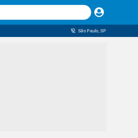
Faça
seu
login
São Paulo, SP