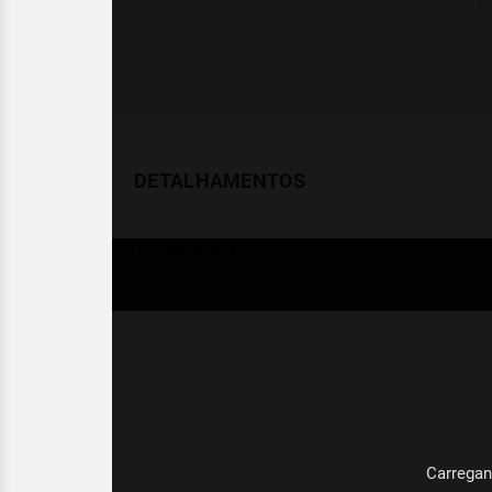
DETALHAMENTOS
Temperatura
Celsius (°C)