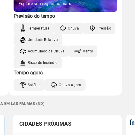
Explore sua região no mapa
Previsão do tempo
Temperatura
Chuva
Pressão
Umidade Relativa
Acumulado de Chuva
Vento
Risco de Incêndio
Tempo agora
Satélite
Chuva Agora
NA EM LAS PALMAS (ND)
Í
CIDADES PRÓXIMAS