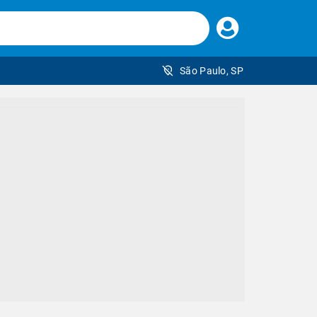
Faça
seu
login
São Paulo, SP