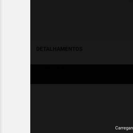
DETALHAMENTOS
Temperatura
Celsius (°C)