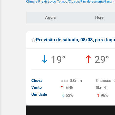
Clima e Previsão do Tempo
/
Cidade
/
Fim de semana
/
Iaçu -
Agora
Hoje
Previsão de sábado, 08/08, para Iaç
19°
29°
Chuva
0.0mm
Chances: 
Vento
ENE
8km/h
Umidade
53%
96%