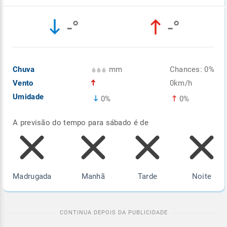
Enviar
Enviar
Enviar
Enviar
Enviar
-°
-°
Enviar
Chuva
mm
Chances: 0%
Vento
0km/h
Umidade
0%
0%
A previsão do tempo para sábado é de
Madrugada
Manhã
Tarde
Noite