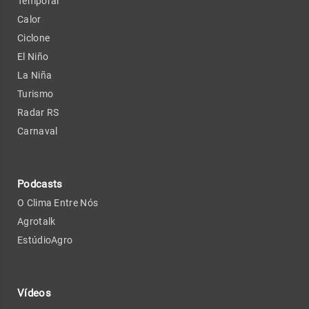
Temporal
Calor
Ciclone
El Niño
La Niña
Turismo
Radar RS
Carnaval
Podcasts
O Clima Entre Nós
Agrotalk
EstúdioAgro
Vídeos