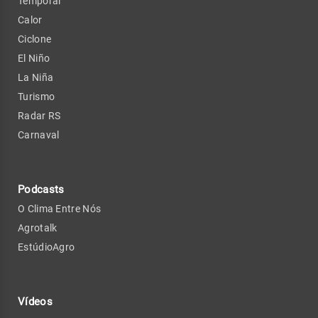
Temporal
Calor
Ciclone
El Niño
La Niña
Turismo
Radar RS
Carnaval
Podcasts
O Clima Entre Nós
Agrotalk
EstúdioAgro
Vídeos