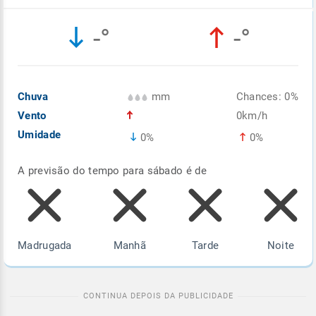
Enviar
Enviar
Enviar
Enviar
Enviar
-°
-°
Enviar
Chuva
mm
Chances: 0%
Vento
0km/h
Umidade
0%
0%
A previsão do tempo para sábado é de
Madrugada
Manhã
Tarde
Noite