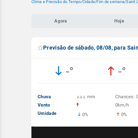
Clima e Previsão do Tempo
/
Cidade
/
Fim de semana
/
Saint 
Agora
Hoje
Previsão de sábado, 08/08, para Sain
-°
-°
Chuva
mm
Chances: 
Vento
0km/h
Umidade
0%
0%