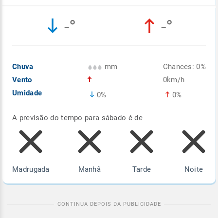
Enviar
Enviar
Enviar
Enviar
Enviar
-°
-°
Enviar
Chuva
mm
Chances: 0%
Vento
0km/h
Umidade
0%
0%
A previsão do tempo para sábado é de
Madrugada
Manhã
Tarde
Noite