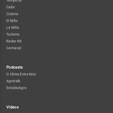
Temporal
Calor
Ciclone
El Niño
La Niña
Turismo
Radar RS
Carnaval
Podcasts
O Clima Entre Nós
Agrotalk
EstúdioAgro
Vídeos