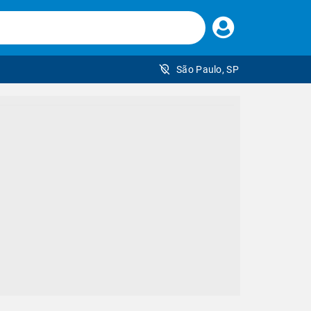
Faça
seu
login
São Paulo, SP