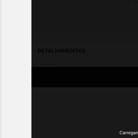
DETALHAMENTOS
Temperatura
Celsius (°C)