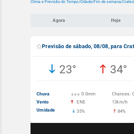
Clima e Previsão do Tempo
/
Cidade
/
Fim de semana
/
Crateú
Agora
Hoje
Previsão de sábado, 08/08, para Cra
23°
34°
Chuva
0.0mm
Chances: 
Vento
ENE
13km/h
Umidade
35%
84%