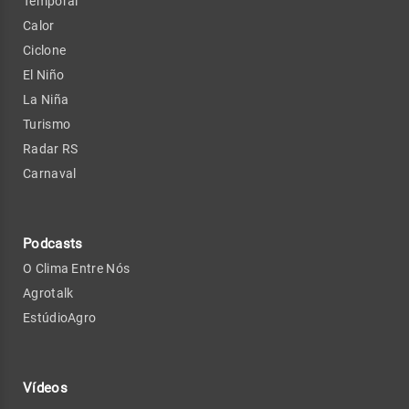
Temporal
Calor
Ciclone
El Niño
La Niña
Turismo
Radar RS
Carnaval
Podcasts
O Clima Entre Nós
Agrotalk
EstúdioAgro
Vídeos