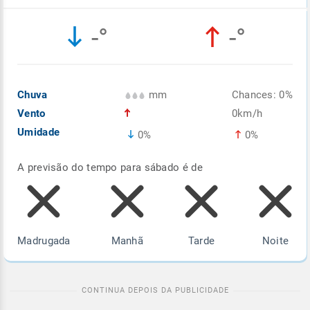
Enviar
Enviar
Enviar
Enviar
Enviar
-°
-°
Enviar
Chuva
mm
Chances: 0%
Vento
0km/h
Umidade
0%
0%
A previsão do tempo para sábado é de
Madrugada
Manhã
Tarde
Noite