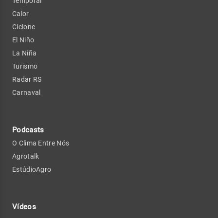
Temporal
Calor
Ciclone
El Niño
La Niña
Turismo
Radar RS
Carnaval
Podcasts
O Clima Entre Nós
Agrotalk
EstúdioAgro
Vídeos