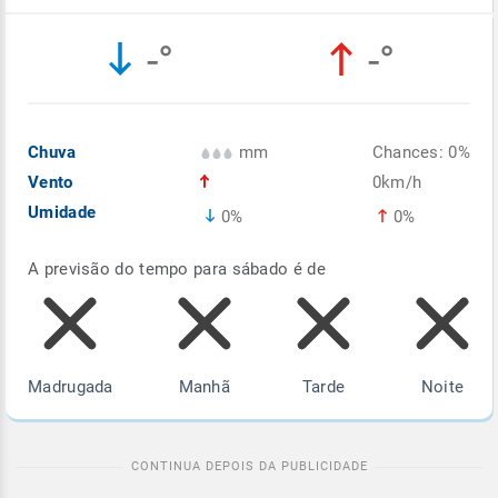
Enviar
Enviar
Enviar
Enviar
Enviar
-°
-°
Enviar
Chuva
mm
Chances: 0%
Vento
0km/h
Umidade
0%
0%
A previsão do tempo para sábado é de
Madrugada
Manhã
Tarde
Noite