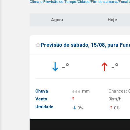
Clima e Previsão do Tempo
/
Cidade
/
Fim de semana
/
Funafu
Agora
Hoje
Previsão de sábado, 15/08, para Fun
-°
-°
Chuva
mm
Chances: 
Vento
0km/h
Umidade
0%
0%