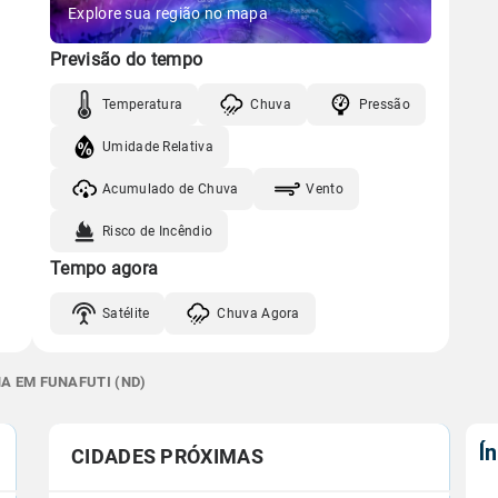
Explore sua região no mapa
Previsão do tempo
Temperatura
Chuva
Pressão
Umidade Relativa
Acumulado de Chuva
Vento
Risco de Incêndio
Tempo agora
Satélite
Chuva Agora
A EM FUNAFUTI (ND)
Í
CIDADES PRÓXIMAS