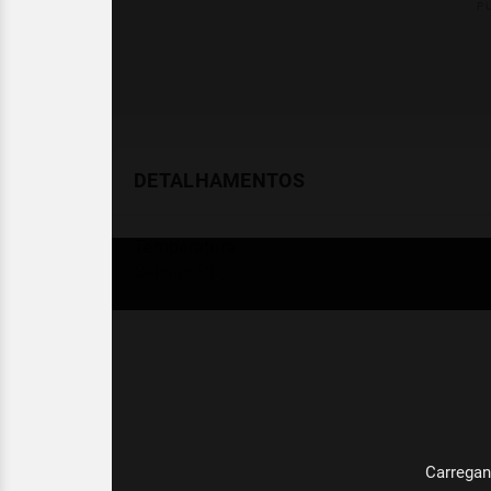
DETALHAMENTOS
Temperatura
Celsius (°C)