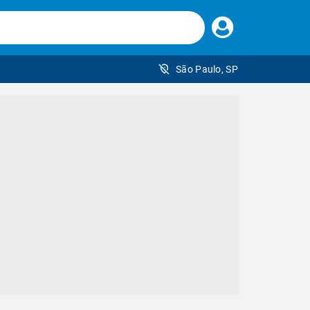
Faça
seu
login
São Paulo, SP