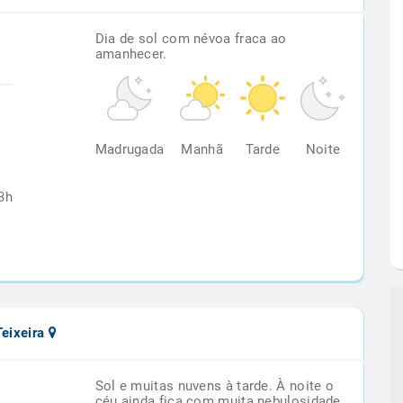
Dia de sol com névoa fraca ao
amanhecer.
%
Madrugada
Manhã
Tarde
Noite
3h
Teixeira
Sol e muitas nuvens à tarde. À noite o
céu ainda fica com muita nebulosidade,