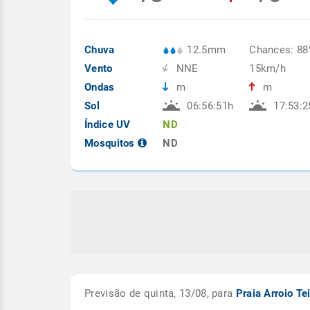
Chuva
12.5mm
Chances: 8
Vento
NNE
15km/h
Ondas
m
m
Sol
06:56:51h
17:53:2
Índice UV
ND
Mosquitos
ND
Previsão de quinta, 13/08, para
Praia Arroio Te