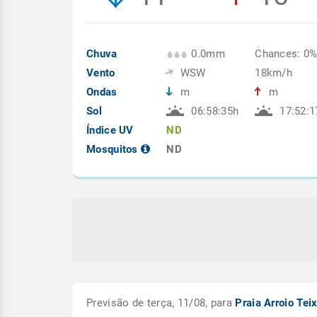
Chuva
0.0mm
Chances: 0
Vento
WSW
18km/h
Ondas
m
m
Sol
06:58:35h
17:52:1
Índice UV
ND
Mosquitos
ND
Previsão de terça, 11/08, para
Praia Arroio Tei