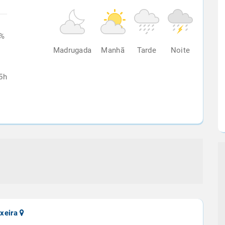
8%
Madrugada
Manhã
Tarde
Noite
5h
ixeira