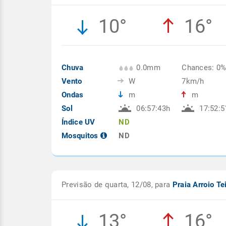
10°
16°
Chuva
0.0mm
Chances: 0
Vento
W
7km/h
Ondas
m
m
Sol
06:57:43h
17:52:5
Índice UV
ND
Mosquitos
ND
Previsão de quarta, 12/08, para
Praia Arroio Te
13°
16°