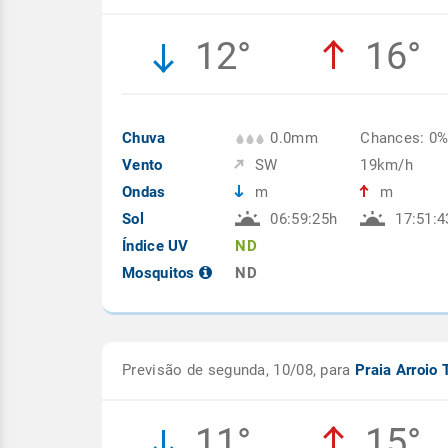
12°
16°
Chuva
0.0mm
Chances: 0
Vento
SW
19km/h
Ondas
m
m
Sol
06:59:25h
17:51:4
Índice UV
ND
Mosquitos
ND
Previsão de segunda, 10/08, para
Praia Arroio 
11°
15°