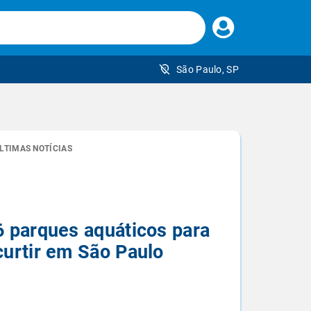
Faça
seu
login
São Paulo, SP
 brasileiro
LTIMAS NOTÍCIAS
6 parques aquáticos para
curtir em São Paulo