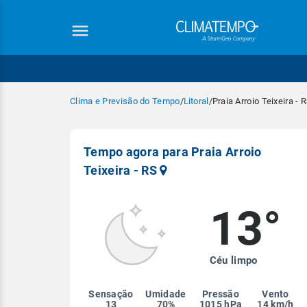
Clima e Previsão do Tempo
/
Litoral
/
Praia Arroio Teixeira - 
Tempo agora para Praia Arroio
Teixeira - RS
13°
Equipe Cli
Céu limpo
Sensação
Umidade
Pressão
Vento
13
70%
1015 hPa
14 km/h