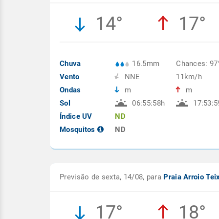
14°
17°
Chuva
16.5mm
Chances: 9
Vento
NNE
11km/h
Ondas
m
m
Sol
06:55:58h
17:53:5
Índice UV
ND
Mosquitos
ND
Previsão de sexta, 14/08, para
Praia Arroio Tei
17°
18°