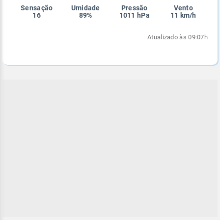
Sensação
Umidade
Pressão
Vento
Enviar
Enviar
Enviar
Enviar
Enviar
16
89%
1011 hPa
11 km/h
Enviar
Atualizado às 09:07h