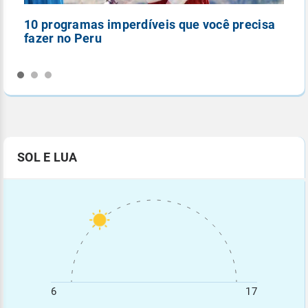
10 programas imperdíveis que você precisa
5
fazer no Peru
n
SOL E LUA
6
17