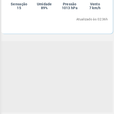
Sensação
Umidade
Pressão
Vento
Enviar
Enviar
Enviar
Enviar
Enviar
15
89%
1013 hPa
7 km/h
Enviar
Atualizado às 02:36h