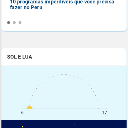
10 programas imperdíveis que você precisa
5
fazer no Peru
n
SOL E LUA
6
17