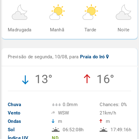
Madrugada
Manhã
Tarde
Noite
Previsão de segunda, 10/08, para
Praia do Iró
13°
16°
Chuva
0.0mm
Chances: 0%
Vento
WSW
21km/h
Ondas
m
m
Sol
06:52:08h
17:49:16h
Índice UV
ND