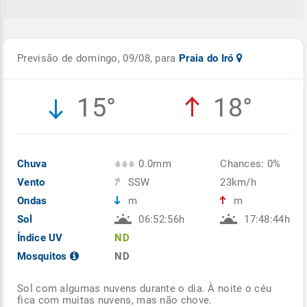
Previsão de domingo, 09/08, para
Praia do Iró
15°
18°
Chuva
0.0mm
Chances: 0%
Vento
SSW
23km/h
Ondas
m
m
Sol
06:52:56h
17:48:44h
Índice UV
ND
Mosquitos
ND
Sol com algumas nuvens durante o dia. À noite o céu
fica com muitas nuvens, mas não chove.