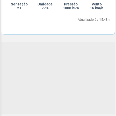
Sensação
Umidade
Pressão
Vento
Enviar
Enviar
Enviar
Enviar
Enviar
21
77%
1008 hPa
16 km/h
Enviar
Atualizado às 15:48h