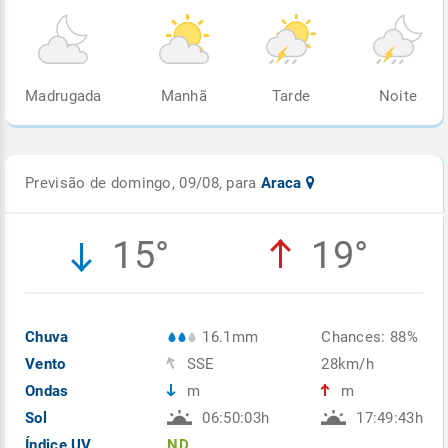
Madrugada
Manhã
Tarde
Noite
Previsão de domingo, 09/08, para
Araca
15°
19°
Chuva
16.1mm
Chances: 88%
Vento
SSE
28km/h
Ondas
m
m
Sol
06:50:03h
17:49:43h
Índice UV
ND