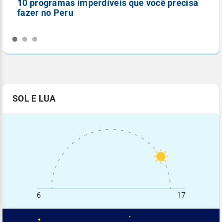
10 programas imperdíveis que você precisa
5
fazer no Peru
n
SOL E LUA
6
17