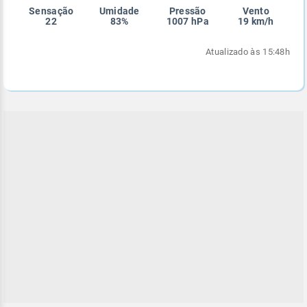
Sensação
Umidade
Pressão
Vento
Enviar
Enviar
Enviar
Enviar
Enviar
22
83%
1007 hPa
19 km/h
Enviar
Atualizado às 15:48h