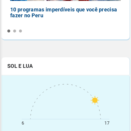
10 programas imperdíveis que você precisa
5
fazer no Peru
n
SOL E LUA
6
17