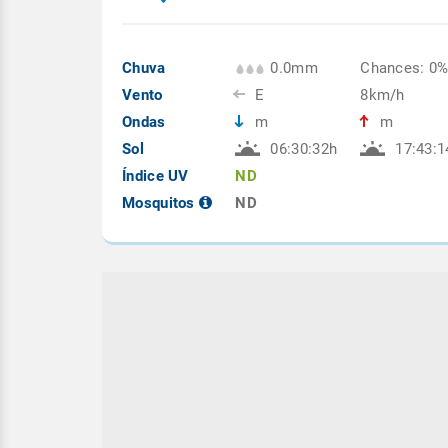
Chuva
0.0mm
Chances: 0
Vento
E
8km/h
Ondas
m
m
Sol
06:30:32h
17:43:1
Índice UV
ND
Mosquitos
ND