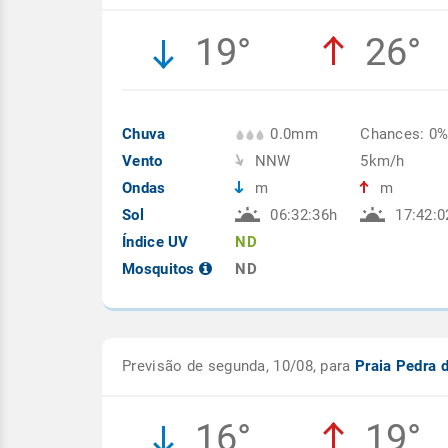
19°
26°
Chuva
0.0mm
Chances: 0
Vento
NNW
5km/h
Ondas
m
m
Sol
06:32:36h
17:42:0
Índice UV
ND
Mosquitos
ND
Previsão de segunda, 10/08, para
Praia Pedra 
16°
19°