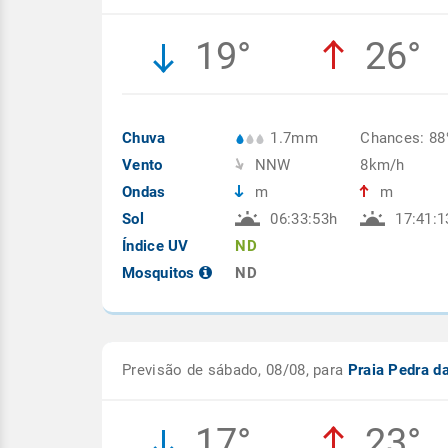
19°
26°
Chuva
1.7mm
Chances: 8
Vento
NNW
8km/h
Ondas
m
m
Sol
06:33:53h
17:41:1
Índice UV
ND
Mosquitos
ND
Previsão de sábado, 08/08, para
Praia Pedra d
17°
23°