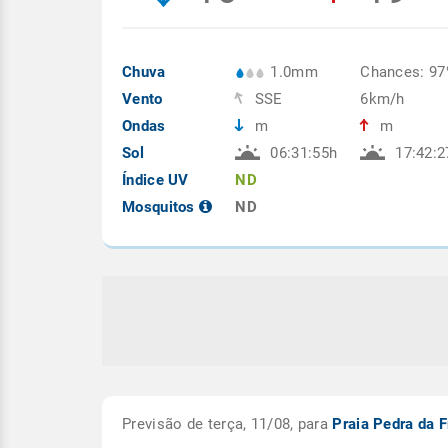
Chuva
1.0mm
Chances: 9
Vento
SSE
6km/h
Ondas
m
m
Sol
06:31:55h
17:42:2
Índice UV
ND
Mosquitos
ND
Previsão de terça, 11/08, para
Praia Pedra da F