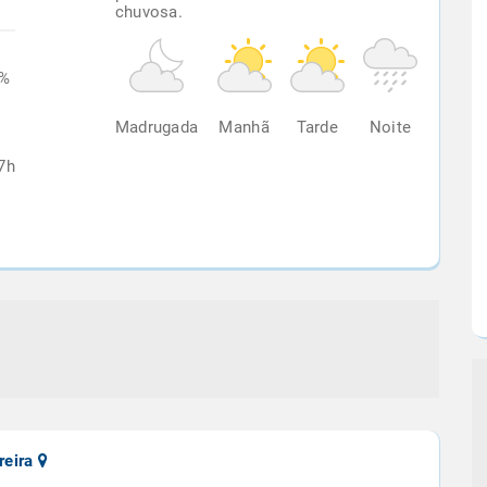
chuvosa.
7%
Madrugada
Manhã
Tarde
Noite
7h
reira