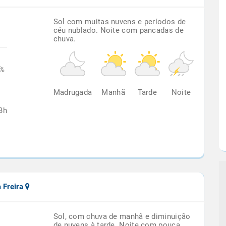
Sol com muitas nuvens e períodos de
céu nublado. Noite com pancadas de
chuva.
8%
Madrugada
Manhã
Tarde
Noite
3h
a Freira
Sol, com chuva de manhã e diminuição
de nuvens à tarde. Noite com pouca