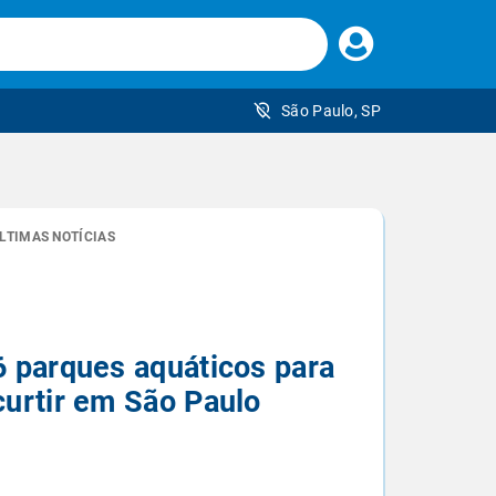
Faça
seu
login
São Paulo, SP
 brasileiro
LTIMAS NOTÍCIAS
6 parques aquáticos para
curtir em São Paulo