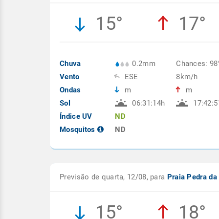
15°
17°
Chuva
0.2mm
Chances: 9
Vento
ESE
8km/h
Ondas
m
m
Sol
06:31:14h
17:42:5
Índice UV
ND
Mosquitos
ND
Previsão de quarta, 12/08, para
Praia Pedra da
15°
18°