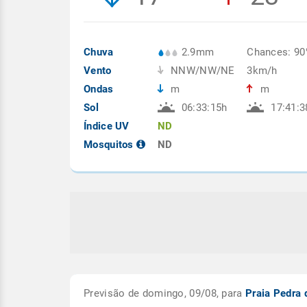
Chuva
2.9mm
Chances: 9
Vento
NNW/NW/NE
3km/h
Ondas
m
m
Sol
06:33:15h
17:41:3
Índice UV
ND
Mosquitos
ND
Previsão de domingo, 09/08, para
Praia Pedra 