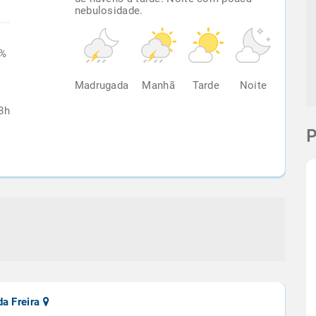
nebulosidade.
0%
Madrugada
Manhã
Tarde
Noite
8h
P
da Freira