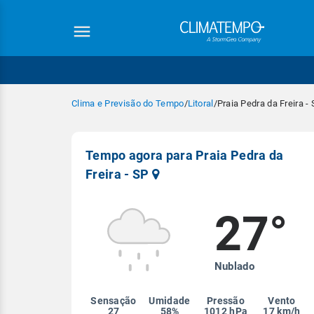
Clima e Previsão do Tempo
/
Litoral
/
Praia Pedra da Freira -
Tempo agora para Praia Pedra da
Freira - SP
27°
Equipe Cli
Nublado
Sensação
Umidade
Pressão
Vento
27
58%
1012 hPa
17 km/h