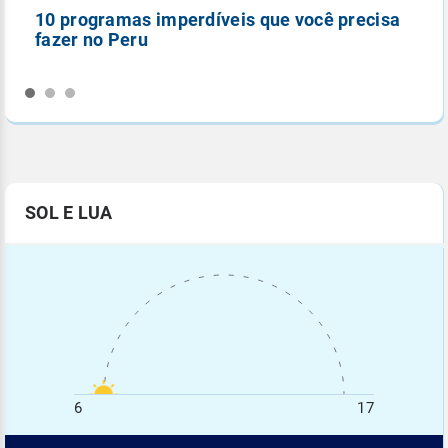
10 programas imperdíveis que você precisa
5
fazer no Peru
n
SOL E LUA
6
17