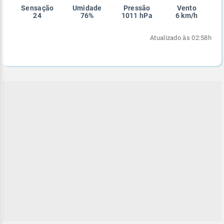
Sensação
Umidade
Pressão
Vento
Enviar
Enviar
Enviar
Enviar
Enviar
24
76%
1011 hPa
6 km/h
Enviar
Atualizado às 02:58h