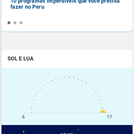
10 programas imperdíveis que você precisa
5
fazer no Peru
n
SOL E LUA
6
17