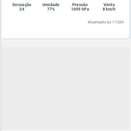
Sensação
Umidade
Pressão
Vento
Enviar
Enviar
Enviar
Enviar
Enviar
24
77%
1009 hPa
8 km/h
Enviar
Atualizado às 17:26h