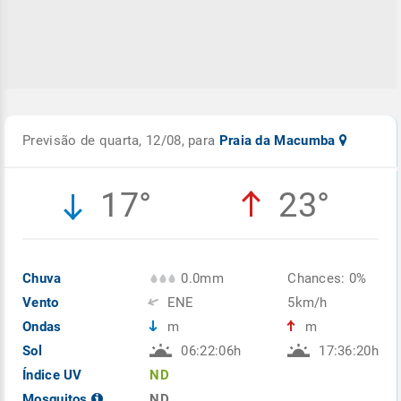
Previsão de quarta, 12/08, para
Praia da Macumba
17°
23°
Chuva
0.0mm
Chances: 0%
Vento
ENE
5km/h
Ondas
m
m
Sol
06:22:06h
17:36:20h
Índice UV
ND
Mosquitos
ND