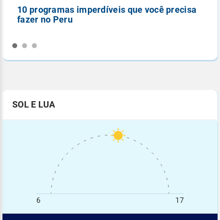
10 programas imperdíveis que você precisa
5
fazer no Peru
n
SOL E LUA
6
17