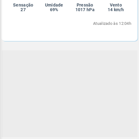
Sensação
Umidade
Pressão
Vento
Enviar
Enviar
Enviar
Enviar
Enviar
27
69%
1017 hPa
14 km/h
Enviar
Atualizado às 12:04h